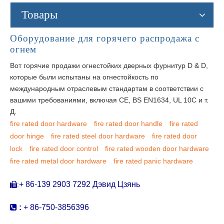
Товары
Оборудование для горячего распродажа с
огнем
Вот горячие продажи огнестойких дверных фурнитур D & D,
которые были испытаны на огнестойкость по
международным отраслевым стандартам в соответствии с
вашими требованиями, включая CE, BS EN1634, UL 10C и т.
Д.
fire rated door hardware
fire rated door handle
fire rated
door hinge
fire rated steel door hardware
fire rated door
lock
fire rated door control
fire rated wooden door hardware
fire rated metal door hardware
fire rated panic hardware
+ 86-139 2903 7292 Дэвид Цзянь
:


:
+ 86-750-3856396