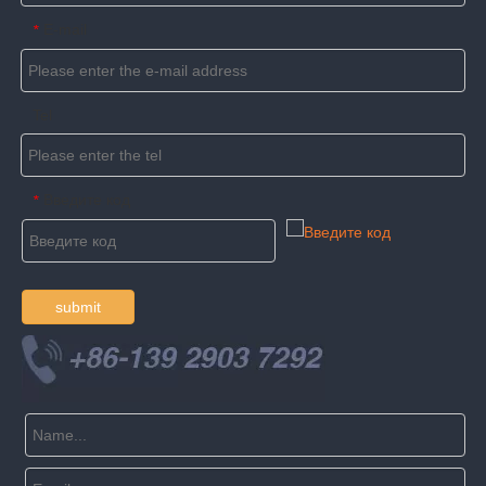
E-mail
*
Tel
Введите код
*
submit