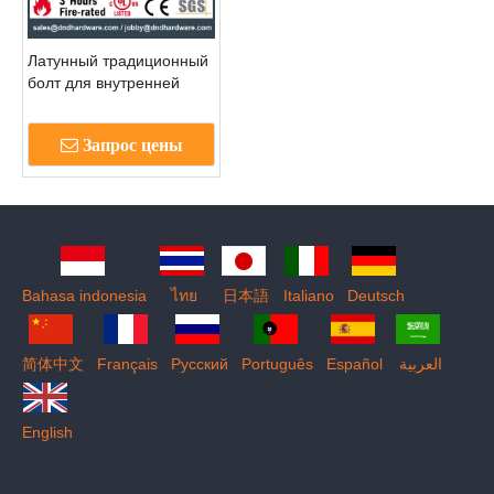
Латунный традиционный
болт для внутренней
пластиковой двери -
DDDB015
Запрос цены
Bahasa indonesia
ไทย
日本語
Italiano
Deutsch
简体中文
Français
Pусский
Português
Español
العربية
English