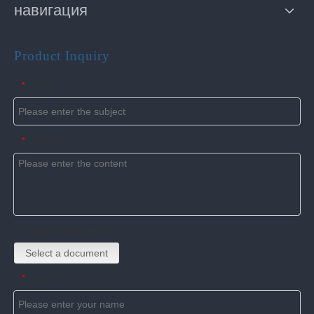
навигация
Product Inquiry
Subject
*
Content
*
Upload attachments
Select a document
Name
*