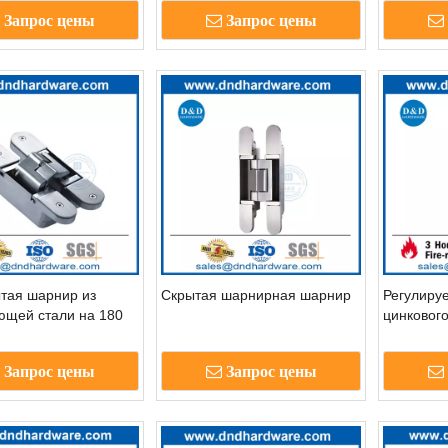
ание регулировка
шарнира-DDCH011
Запрос цены
Запрос цены
дверных петлей-
2
тая шарнир из
Скрытая шарнирная шарнир
Регулиру
ющей стали на 180
цинковог
 для качания
ой двери-ддх012
Запрос цены
Запрос цены