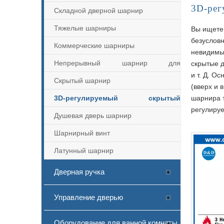
3D-рег
Складной дверной шарнир
Тяжелые шарниры
Вы ищете
безусловн
Коммерческие шарниры
невидимы
Непрерывный шарнир для
скрытые д
и т. Д. О
фортепиано
Скрытый шарнир
(вверх и 
3D-регулируемый скрытый
шарнира т
регулиру
шарнир
Душевая дверь шарнир
Шарнирный винт
Латунный шарнир
Дверная ручка
Управление дверью
Оборудование для ванной комнаты