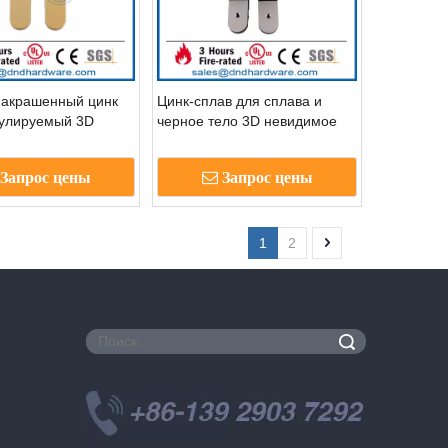
накрашенный цинк
Цинк-сплав для сплава и
гулируемый 3D
черное тело 3D невидимое
шарнир-DDCH008-
дверное петля- DDCH008-
G80
Запрос цены
Запрос цены
1
2
Поиск