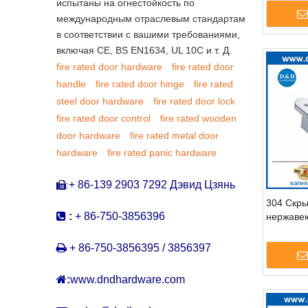
испытаны на огнестойкость по
оборудов
скрытых 
международным отраслевым стандартам
DDCH01
в соответствии с вашими требованиями,
включая CE, BS EN1634, UL 10C и т. Д.
fire rated door hardware
fire rated door
handle
fire rated door hinge
fire rated
steel door hardware
fire rated door lock
fire rated door control
fire rated wooden
door hardware
fire rated metal door
hardware
fire rated panic hardware
+ 86-139 2903 7292 Дэвид Цзянь
:

304 Скры

:
+ 86-750-3856396
нержаве
градусов
деревянн

+ 86-750-3856395 / 3856397

:
www.dndhardware.com