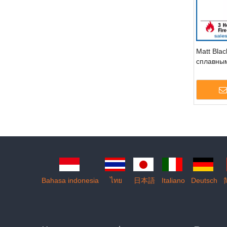
Matt Blac
сплавны
регулир
3D Hidde
G120
»
Bahasa indonesia
ไทย
日本語
Italiano
Deutsch