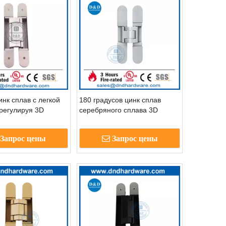
нк сплав с легкой
180 градусов цинк сплав
 регулируя 3D
серебряного сплава 3D
oor Hinge-DDCH008-
регулируемый невидимый
шарнир-DDCH008-G40
Запрос цены
Запрос цены