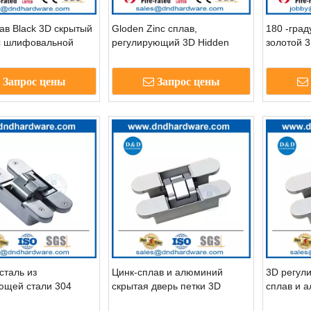
ав Black 3D скрытый
Gloden Zinc сплав,
180 -град
с шлифовальной
регулирующий 3D Hidden
золотой 
 DDCH008-G40
Door Hight-DDCH008-G40
скрытый 
деревянн
Запрос цены
Запрос цены
сталь из
Цинк-сплав и алюминий
3D регул
ющей стали 304
скрытая дверь петки 3D
сплав и 
 дверная
Регулирование невидимого
петли дл