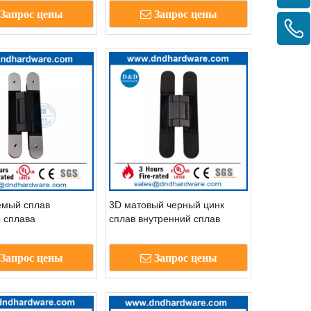
Запрос цены
Запрос цены
емый сплав
3D матовый черный цинк
о сплава
сплав внутренний сплав
Скрытый Хинг-DDCH008-G40
Запрос цены
Запрос цены