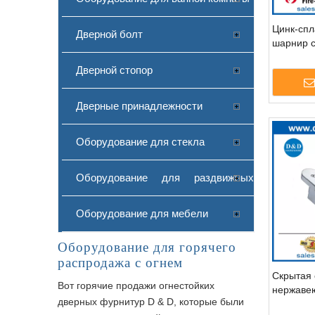
Цинк-спл
Дверной болт
шарнир 
крышкой
Дверной стопор
Дверные принадлежности
Оборудование для стекла
Оборудование для раздвижных
дверей
Оборудование для мебели
Оборудование для горячего
распродажа с огнем
Скрытая 
Вот горячие продажи огнестойких
нержаве
дверных фурнитур D & D, которые были
Скрытая