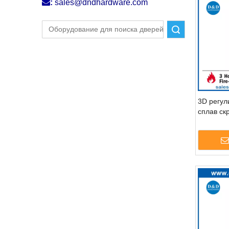

:
sales@dndhardware.com
Поиск
3D регул
сплав ск