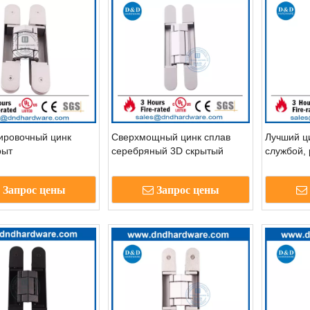
ировочный цинк
Сверхмощный цинк сплав
Лучший ци
рыт
серебряный 3D скрытый
службой,
шарнир для внешней двери-
Hidden D
ддх008-G120
G120
Запрос цены
Запрос цены