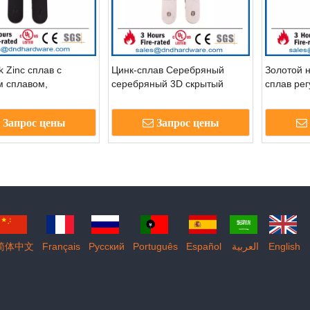
k Zinc сплав с
Цинк-сплав Серебряный
Золотой 
м сплавом,
серебряный 3D скрытый
сплав ре
уемый сверхмощный
шарнир для деревянной
скрытый 
n Hinge-ddch008-
двери- DDCH008-G40
G80
Запрос цены
Запрос цены
简体中文
Français
Pусский
Português
Español
العربية
English