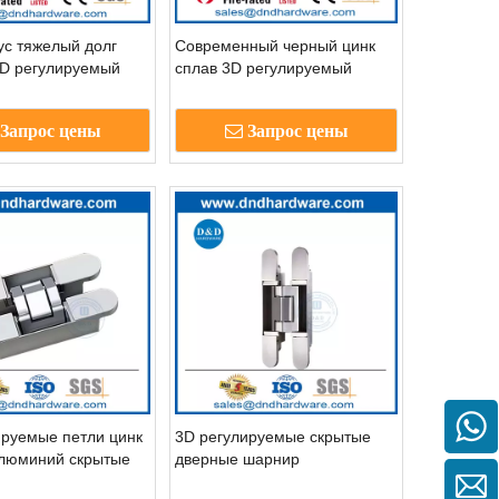
ус тяжелый долг
Современный черный цинк
3D регулируемый
сплав 3D регулируемый
шарнир для
скрытый скрытый дверной
ой двери
шарнир-ddch008-g80
Запрос цены
Запрос цены
ируемые петли цинк
3D регулируемые скрытые
алюминий скрытые
дверные шарнир
я Doors-DDCH011