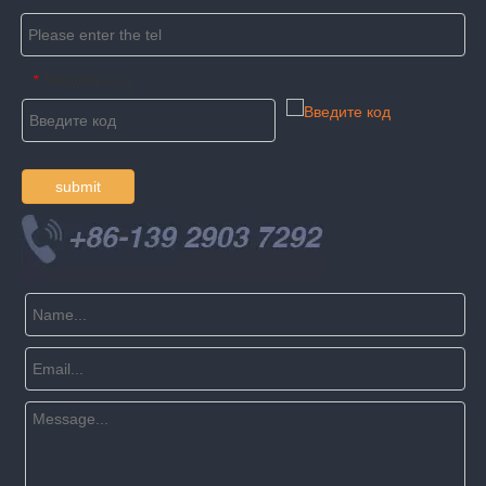
Введите код
*
submit