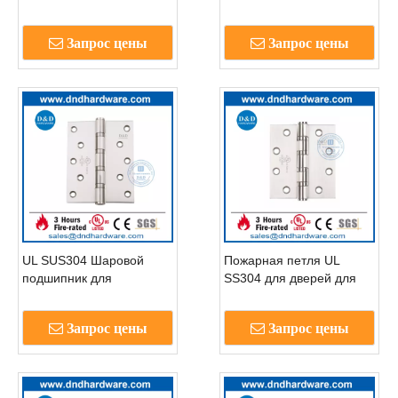
из нержавеющей стали
врезной дверной шарнир
304 UL для наружной
для тяжелых условий
Запрос цены
Запрос цены
двери-DDSS005-FR
эксплуатации-DDSS006-
FR
UL SUS304 Шаровой
Пожарная петля UL
подшипник для
SS304 для дверей для
противопожарных
тяжелых условий
деревянных дверных
эксплуатации-DDSS008-
Запрос цены
Запрос цены
петель-DDSS007-FR
FR