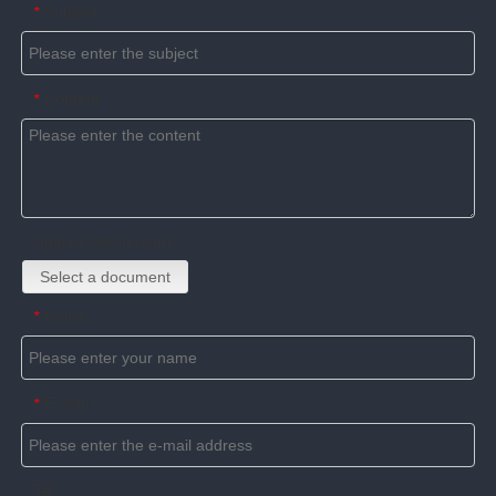
Subject
*
Content
*
Upload attachments
Select a document
Name
*
E-mail
*
Tel