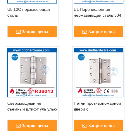
UL 10C нержавеющая
UL Перечисленная
сталь
нержавеющая сталь 304
шариковая подшипника
Огненная задница
Запрос цены
Запрос цены
Хиндж-DDSSS001-FR-
4X4X3
Сверхмощный не
Петли противопожарной
съемный штифт уль улью
двери с
из нержавеющей стали
шарикоподшипником из
Higher-DDSSS004-FR-
нержавеющей стали 304
Запрос цены
Запрос цены
4.5x4,5x4,6
с включенным в список