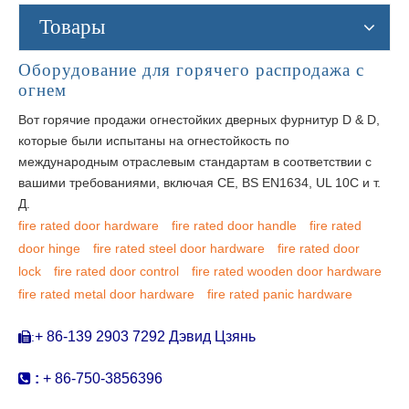
Товары
Оборудование для горячего распродажа с
огнем
Вот горячие продажи огнестойких дверных фурнитур D & D,
которые были испытаны на огнестойкость по
международным отраслевым стандартам в соответствии с
вашими требованиями, включая CE, BS EN1634, UL 10C и т.
Д.
fire rated door hardware
fire rated door handle
fire rated
door hinge
fire rated steel door hardware
fire rated door
lock
fire rated door control
fire rated wooden door hardware
fire rated metal door hardware
fire rated panic hardware
+ 86-139 2903 7292 Дэвид Цзянь
:


:
+ 86-750-3856396