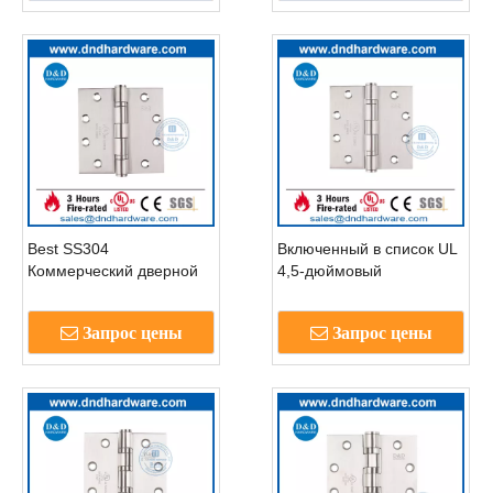
UL- DDSS002-FR-
4.5X4X3.4
Best SS304
Включенный в список UL
Коммерческий дверной
4,5-дюймовый
шарнир с сертификацией
шарнирный подшипник
UL-DDSSS002-FR-
SUS304 для
Запрос цены
Запрос цены
4.5x4,5x3
противопожарной двери,
шарнир-DDSS002-FR-
4.5X4.5X3.4