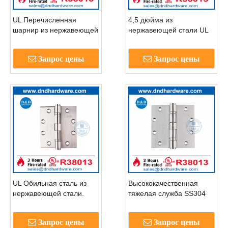
UL Перечисленная
4,5 дюйма из
шарнир из нержавеющей
нержавеющей стали UL
стали для American
Дверной шарнир для
Market-DDSSS002-FR-
пожарной дверь-
Запрос цены
Запрос цены
4.5x4,5x3,4
DDSSSSS002-FR-
4.5x4x3.0
UL Обильная сталь из
Высококачественная
нержавеющей стали.
тяжелая служба SS304
внутренних дверных
шарниров с UL-
Запрос цены
Запрос цены
DDSS006-FR-5x5x4,6