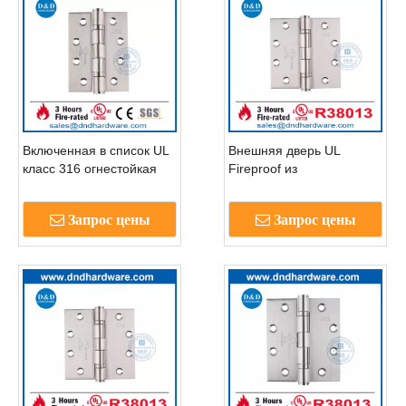
Включенная в список UL
Внешняя дверь UL
класс 316 огнестойкая
Fireproof из
несущая петля для
нержавеющей стали,
деревянной двери-
поставщик DDSSSS002-
Запрос цены
Запрос цены
DDSS001-FR-4X3X3
FR-4.5x4,5x3,0