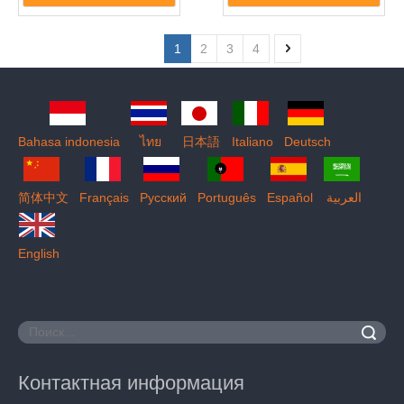
1
2
3
4
Bahasa indonesia
ไทย
日本語
Italiano
Deutsch
简体中文
Français
Pусский
Português
Español
العربية
English
Поиск
Контактная информация