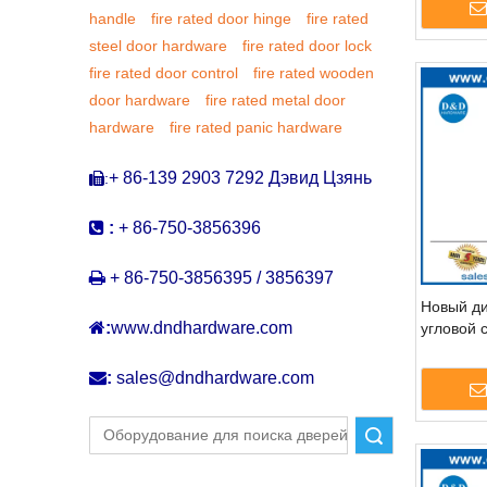
handle
fire rated door hinge
fire rated
steel door hardware
fire rated door lock
fire rated door control
fire rated wooden
door hardware
fire rated metal door
hardware
fire rated panic hardware
+ 86-139 2903 7292 Дэвид Цзянь
:


:
+ 86-750-3856396

+ 86-750-3856395 / 3856397
Новый ди

:
www.dndhardware.com
угловой 

:
sales@dndhardware.com
Поиск