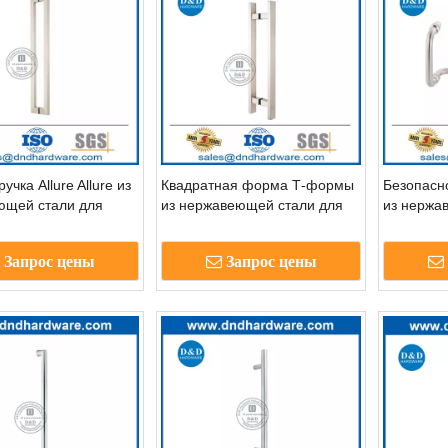
учка Allure Allure из
Квадратная форма Т-формы
Безопасн
ющей стали для
из нержавеющей стали для
из нержа
стеклянной двери-
наружной стеклянной двери-
душевой 
дверные дверные дверные
комнаты
Запрос цены
Запрос цены
дверные дверь