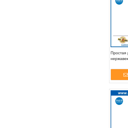
Простая р
нержаве
внешней 
дверные