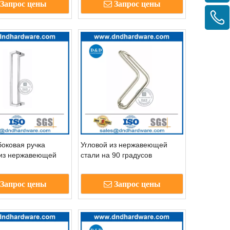
Запрос цены
Запрос цены
боковая ручка
Угловой из нержавеющей
 из нержавеющей
стали на 90 градусов
я офисной
серебряный серебряный
ой двери-DDPH011
серебряный ручка дверной
Запрос цены
Запрос цены
двери DDPH012