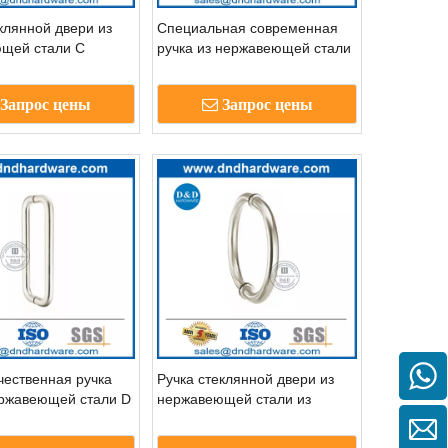
клянной двери из
Специальная современная
щей стали C
ручка из нержавеющей стали
для металлической двери-
ддфл.
Запрос цены
Запрос цены
чественная ручка
Ручка стеклянной двери из
ержавеющей стали D
нержавеющей стали из
еннего дверного
нержавеющей стали