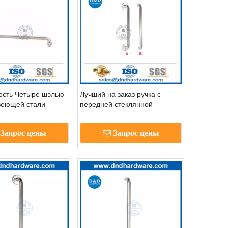
ость Четыре шэлью
Лучший на заказ ручка с
веющей стали
передней стеклянной
ручкой для ванной
дверной ручкой из
 DDPH018
нержавеющей стали из
Запрос цены
Запрос цены
нержавеющей стали
DDPH019