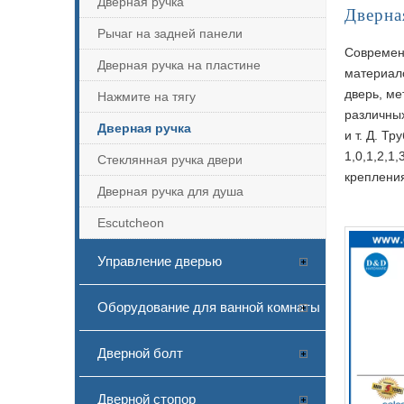
Дверная ручка
Дверна
Рычаг на задней панели
Современ
Дверная ручка на пластине
материало
дверь, ме
Нажмите на тягу
различны
Дверная ручка
и т. Д. Т
1,0,1,2,1
Стеклянная ручка двери
креплени
Дверная ручка для душа
Escutcheon
Управление дверью
Оборудование для ванной комнаты
Дверной болт
Дверной стопор