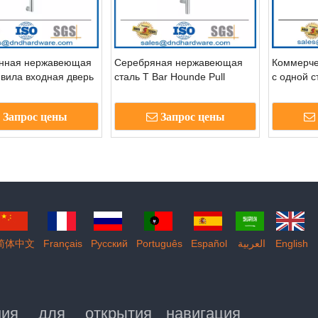
нная нержавеющая
Серебряная нержавеющая
Коммерче
явила входная дверь
сталь T Bar Hounde Pull
с одной с
ph020
Harning для входной
нержавею
стеклянной двери-DDPH021
двери-D
Запрос цены
Запрос цены
简体中文
Français
Pусский
Português
Español
العربية
English
ния для открытия
навигация