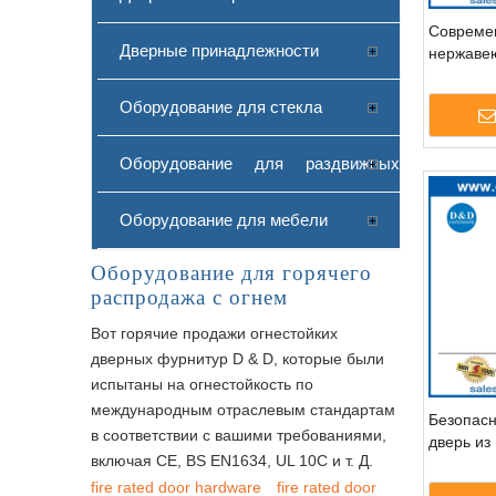
Современ
Дверные принадлежности
нержаве
ручка дл
DDPH00
Оборудование для стекла
Оборудование для раздвижных
дверей
Оборудование для мебели
Оборудование для горячего
распродажа с огнем
Вот горячие продажи огнестойких
дверных фурнитур D & D, которые были
испытаны на огнестойкость по
международным отраслевым стандартам
Безопасн
в соответствии с вашими требованиями,
дверь из
включая CE, BS EN1634, UL 10C и т. Д.
fire rated door hardware
fire rated door