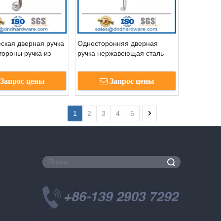
ская дверная ручка
Односторонняя дверная
тороны ручка из
ручка нержавеющая сталь
щей стали для
DPH019
Запрос цены
Запрос цены
1
2
3
4
5
Поиск