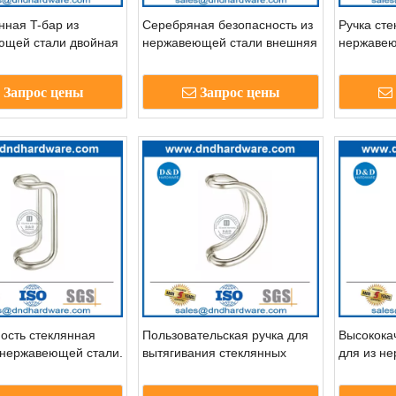
ная T-бар из
Серебряная безопасность из
Ручка сте
ющей стали двойная
нержавеющей стали внешняя
нержавею
я стеклянной двери
стеклянная дверь Mitred
1
ручка-ddph002
Запрос цены
Запрос цены
ость стеклянная
Пользовательская ручка для
Высокока
 нержавеющей стали.
вытягивания стеклянных
для из н
дверей из нержавеющей
для внутр
стали DDPH006
DDPH007