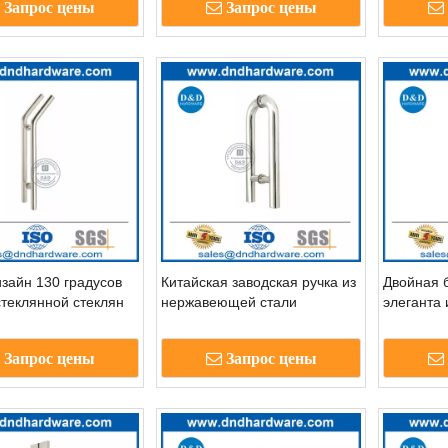
Запрос цены
Запрос цены
зайн 130 градусов
Китайская заводская ручка из
Двойная 
стеклянной стеклян
нержавеющей стали
элеганта
внутренняя стеклянная дверь
стали дл
-DDPH010
стеклянн
Запрос цены
Запрос цены