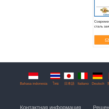
Совреме
сталь за
ручка-dd
»
Bahasa indonesia
ไทย
日本語
Italiano
Deutsch
Контактная информация
Реше