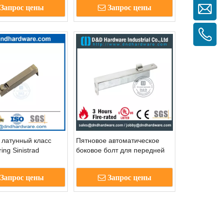
Запрос цены
Запрос цены
DB023
дверей DDB023
 латунный класс
Пятновое автоматическое
ing Sinistrad
боковое болт для передней
 Flush Bolt-DDB023
стальной двери DDDB022
Запрос цены
Запрос цены