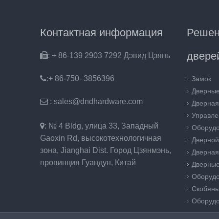
Контактная информация
Реше
двере

: + 86-139 2903 7292 Дэвид Цзянь
:
+ 86-750- 3856396
Замок
Дверные

: sales@dndhardware.com
Дверная
Управле

: № 4 Bldg, улица 33, Западный
Оборудо
Gaoxin Rd, высокотехнологичная
Дверной
зона, Jianghai Dist. Город Цзянмэнь,
Дверная
провинция Гуандун, Китай
Дверные
Оборудо
Скобяны
Оборудо