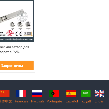
ческий затвор для
ворот с PVD-
3
Запрос цены
简体中文
Français
Pусский
Português
Español
العربية
English