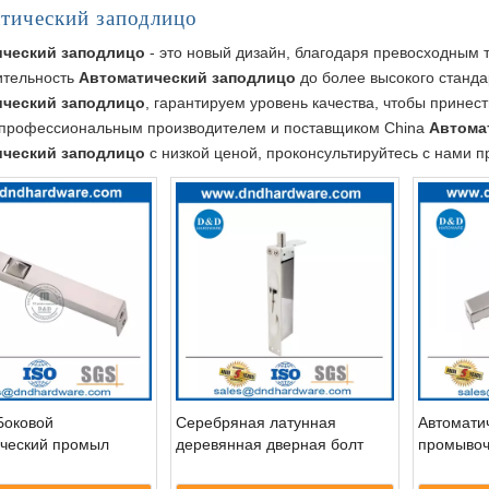
тический заподлицо
ический заподлицо
- это новый дизайн, благодаря превосходным 
ительность
Автоматический заподлицо
до более высокого станд
ический заподлицо
, гарантируем уровень качества, чтобы принес
 профессиональным производителем и поставщиком China
Автома
ический заподлицо
с низкой ценой, проконсультируйтесь с нами п
Боковой
Серебряная латунная
Автомати
ический промыл
деревянная дверная болт
промывоч
Автоматическая промывка
нержавею
для отеля DDDB034
двойных 