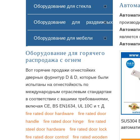
Автома
Оборудование для стекла
Автомат
Оборудование для раздвижных
производ
Автомат
является
дверей
Оборудование для мебели
Автомат
Оборудование для горячего
распродажа с огнем
Вот горячие продажи огнестойких
дверных фурнитур D & D, которые были
испытаны на огнестойкость по
международным отраслевым стандартам
в соответствии с вашими требованиями,
включая CE, BS EN1634, UL 10C и т. Д.
fire rated door hardware
fire rated door
SUS304 
handle
fire rated door hinge
fire rated
автомат
steel door hardware
fire rated door lock
fire rated door control
fire rated wooden