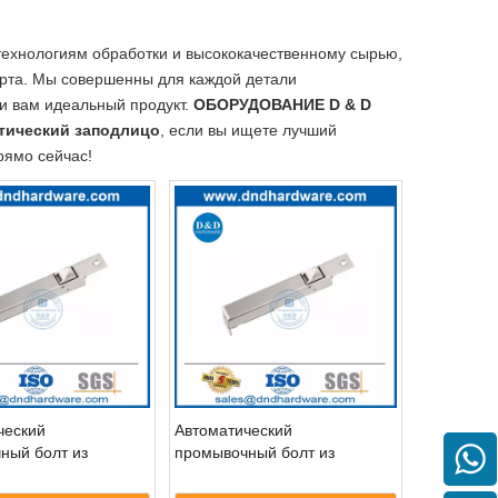
технологиям обработки и высококачественному сырью,
арта. Мы совершенны для каждой детали
ти вам идеальный продукт.
ОБОРУДОВАНИЕ D & D
тический заподлицо
, если вы ищете лучший
рямо сейчас!
ческий
Автоматический
ный болт из
промывочный болт из
щей стали 304 для
нержавеющей стали 304 для
металлических
двойных металлических