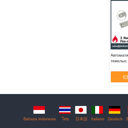
Автомати
тяжелых 
DDDB02
Bahasa indonesia
ไทย
日本語
Italiano
Deutsch