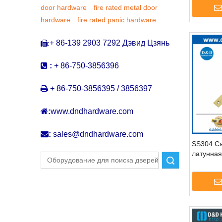
door hardware
fire rated metal door
hardware
fire rated panic hardware
+ 86-139 2903 7292 Дэвид Цзянь
:


:
+ 86-750-3856396

+ 86-750-3856395 / 3856397

:
www.dndhardware.com

:
sales@dndhardware.com
SS304 Са
латунная
Поиск
Автомати
для мета
ддб023