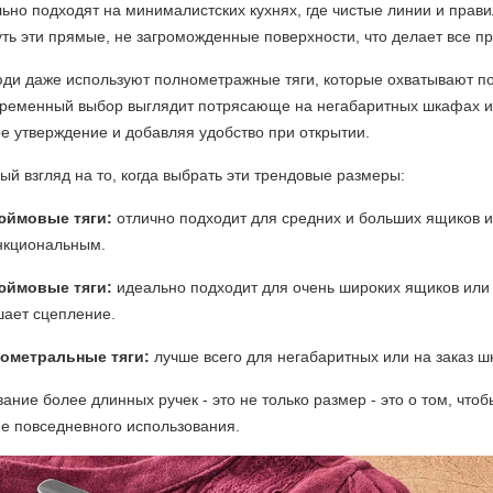
ьно подходят на минималистских кухнях, где чистые линии и прав
ть эти прямые, не загроможденные поверхности, что делает все п
ди даже используют полнометражные тяги, которые охватывают по
временный выбор выглядит потрясающе на негабаритных шкафах ил
е утверждение и добавляя удобство при открытии.
ый взгляд на то, когда выбрать эти трендовые размеры:
юймовые тяги:
отлично подходит для средних и больших ящиков
нкциональным.
юймовые тяги:
идеально подходит для очень широких ящиков или
шает сцепление.
ометральные тяги:
лучше всего для негабаритных или на заказ ш
ание более длинных ручек - это не только размер - это о том, чт
е повседневного использования.