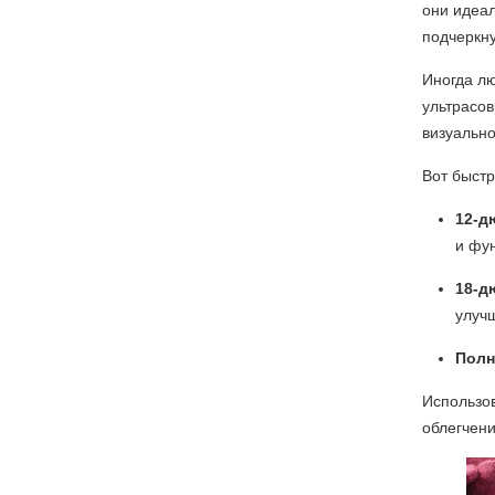
они идеал
подчеркну
Иногда лю
ультрасо
визуально
Вот быстр
12-д
и фу
18-д
улуч
Полн
Использов
облегчени