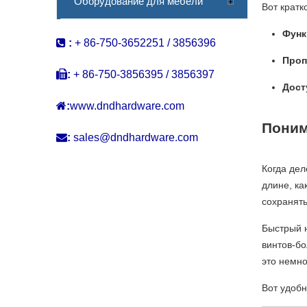
дверей
Оборудование для мебели
Вот кратк
Функ

:
+ 86-750-3652251 / 3856396
Проп

:
+ 86-750-3856395 / 3856397
Дост

:
www.dndhardware.com
Поним

:
sales@dndhardware.com
Когда дел
длине, ка
сохранят
Быстрый н
винтов-бо
это немно
Вот удобн