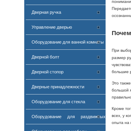
понимания
Передаете
Дверная ручка
осознанны
Управление дверью
Почем
Оборудование для ванной комнаты
При выб
Дверной болт
размер ру
чувствова
Дверной стопор
большие р
Это также
Дверные принадлежности
большой я
правильно
Оборудование для стекла
Кроме тог
всех, у к
Оборудование для раздвижных
опыта на 