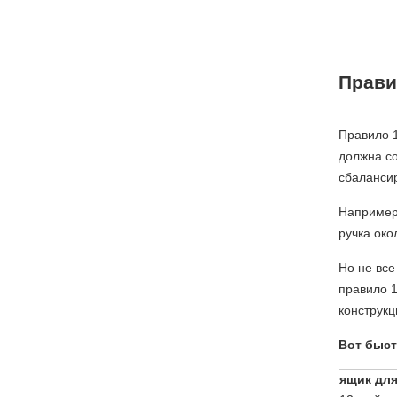
Прави
Правило 1
должна со
сбалансир
Например
ручка око
Но не все
правило 1
конструкц
Вот быст
ящик дл