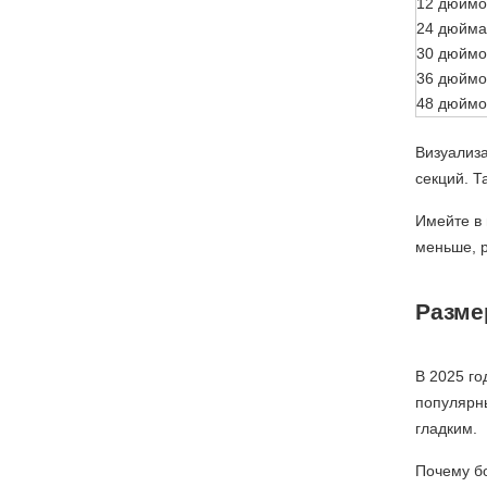
12 дюймо
24 дюйма
30 дюймо
36 дюймо
48 дюймо
Визуализа
секций. Т
Имейте в 
меньше, р
Разме
В 2025 го
популярн
гладким.
Почему бо