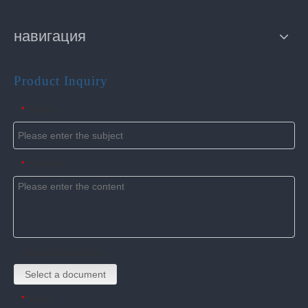
навигация
Product Inquiry
Subject
*
Content
*
Upload attachments
Select a document
Name
*