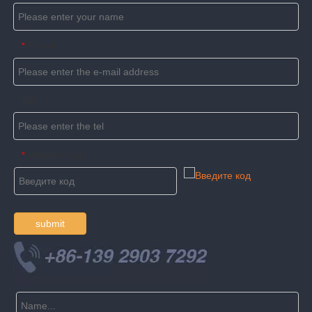
E-mail
*
Tel
Введите код
*
submit